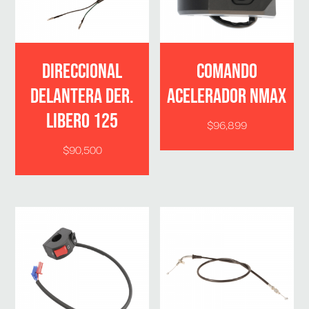
DIRECCIONAL
COMANDO
DELANTERA DER.
ACELERADOR NMAX
LIBERO 125
$
96,899
$
90,500