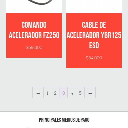
COMANDO
CABLE DE
ACELERADOR FZ250
ACELERADOR YBR125
ESD
$
59,800
$
54,000
←
1
2
3
4
5
→
Principales medios de pago