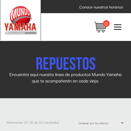
Conoce nuestros horarios
0
Repuestos
Encuentra aquí nuestra línea de productos Mundo Yamaha
que te acompañarán en cada viaje.
Ordenado
Mostrando 25–36 de 53 resultados
por