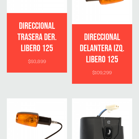
DIRECCIONAL
TRASERA DER.
DIRECCIONAL
LIBERO 125
DELANTERA IZQ.
LIBERO 125
$
93,899
$
109,299