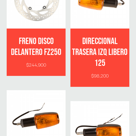
FRENO DISCO
DIRECCIONAL
DELANTERO FZ250
TRASERA IZQ LIBERO
125
$
244,900
$
98,200