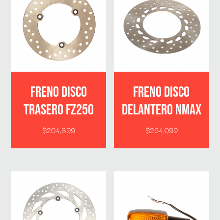
FRENO DISCO
FRENO DISCO
TRASERO FZ250
DELANTERO NMAX
$
204,899
$
264,099