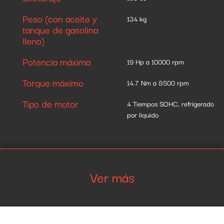
Y-CONNECT APP
Peso (con aceite y
134 kg
tanque de gasolina
lleno)
SMS & EMAIL
Potencia máxima
19 Hp a 10000 rpm
Recibe notificaciones cada vez que recibas
un SMS o un email en tu teléfono.
Torque máximo
14.7 Nm a 8500 rpm
Tipo de motor
4 Tiempos SOHC, refrigerado
por líquido
Ver más