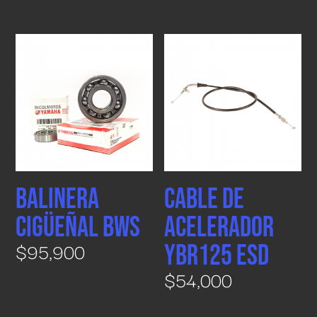
BALINERA
CABLE DE
CIGÜEÑAL BWS
ACELERADOR
$
95,900
YBR125 ESD
$
54,000