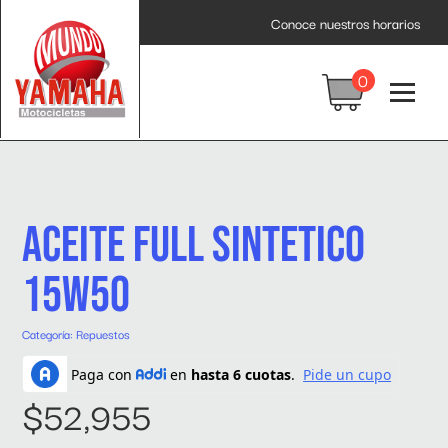
Inicio
/
Repuestos
/ ACEITE FULL SINTETICO 15W50
Conoce nuestros horarios
0
ACEITE FULL SINTETICO
15W50
Categoría:
Repuestos
$
52,955