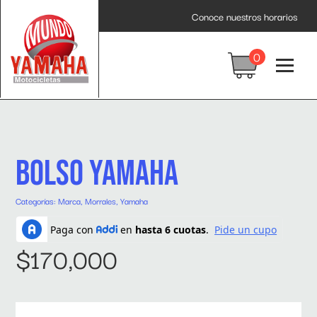
Inicio
/
Moda
/
Morrales
/ BOLSO YAMAHA
Conoce nuestros horarios
0
BOLSO YAMAHA
Categorías:
Marca
,
Morrales
,
Yamaha
$
170,000