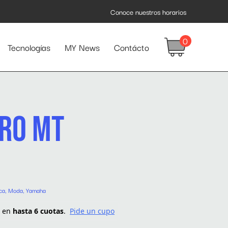
Conoce nuestros horarios
0
Tecnologías
MY News
Contácto
RO MT
ca
,
Moda
,
Yamaha