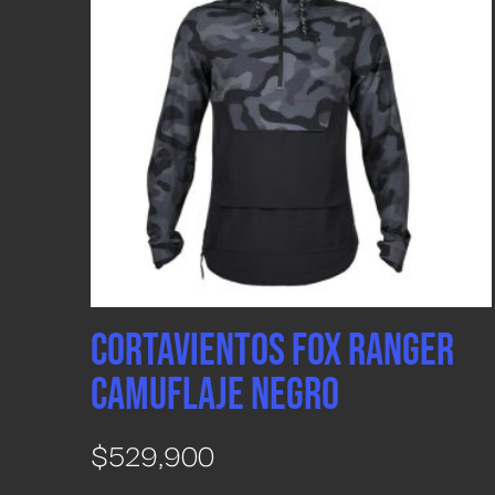
Cortavientos Fox Ranger
Camuflaje Negro
$
529,900