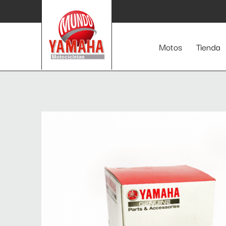
Inicio
/
Todos
/ CARBURADOR V80
Motos
Tienda