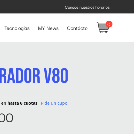
Conoce nuestros horarios
0
Tecnologías
MY News
Contácto
RADOR V80
00