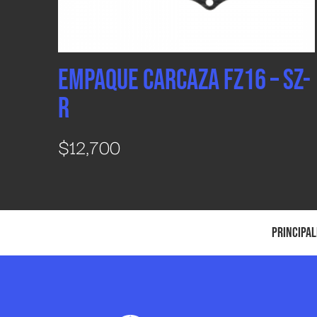
EMPAQUE CARCAZA FZ16 – SZ-
R
$
12,700
Principal