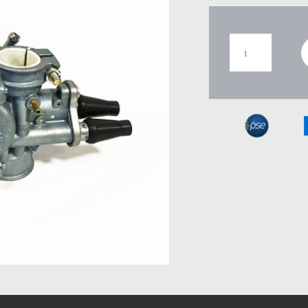
CARBURADOR
V80
cantidad