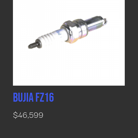
BUJIA FZ16
$
46,599