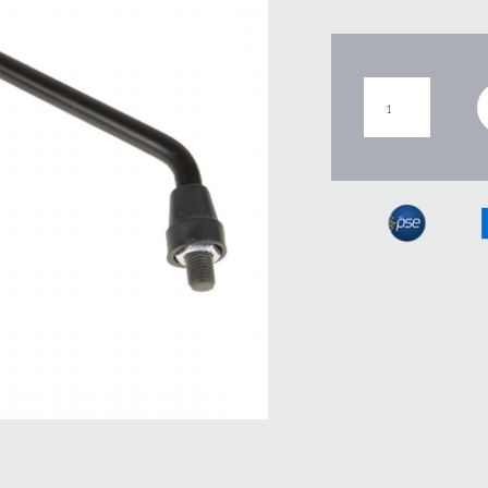
ESPEJO
IZQUIERDO
FZ150
cantidad