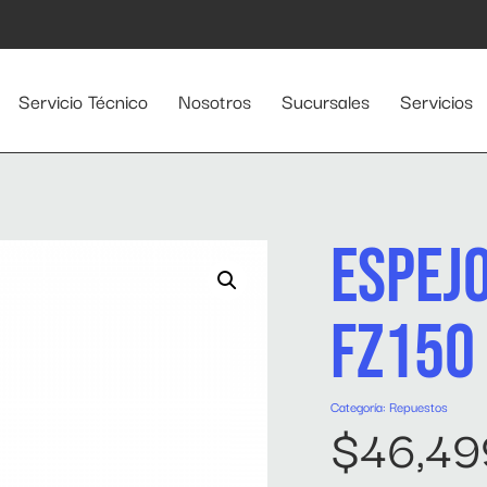
Servicio Técnico
Nosotros
Sucursales
Servicios
ESPEJO
FZ150
Categoría:
Repuestos
$
46,49