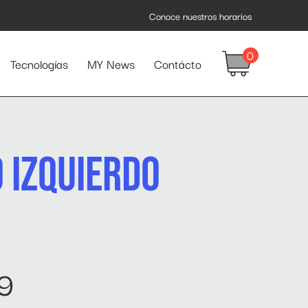
Conoce nuestros horarios
0
Tecnologías
MY News
Contácto
 IZQUIERDO
9