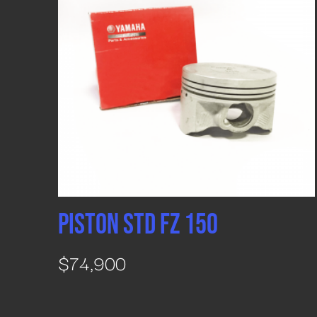
PISTON STD FZ 150
$
74,900