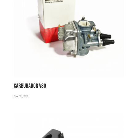
CARBURADOR V80
$
470,900