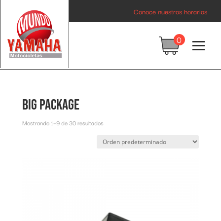
Inicio
/ Clases de envío del producto / Big package
Conoce nuestros horarios
0
Big package
Mostrando 1–9 de 30 resultados