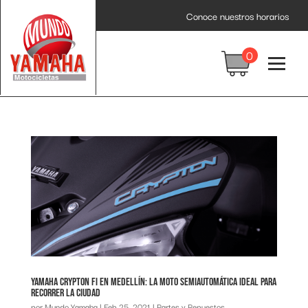
Conoce nuestros horarios
0
Yamaha Crypton FI en Medellín: la moto semiautomática ideal para
recorrer la ciudad
por
Mundo Yamaha
|
Feb 25, 2021
|
Partes y Repuestos